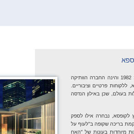
 ספא
חברת א. אילון הנדסת מים ומערכות בע”מ הוקמה בשנת 1982 והינה החברה הוותיקה
 ללקוחות פרטיים וציבוריים.
ות בעולם, שכן באילון הנדסה
ץ לקופסא, נבחרה אילו לספק
 הקמת בריכה שקופה ב"לעוף על
מתחם ספא שלם בתכנית "2025", ובריכות מיוחדות בעונות של "האח